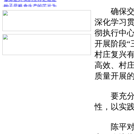
·
种子是粮食生产的芯片为
确保交出
·
农村人待人接物更加热情
·
我市全力打造三农补链延
深化学习贯
·
城市元素向乡村集聚让农
·
抓好米袋子菜篮子安全保
彻执行中
·
强化对三农产业的支持力
开展阶段“
村庄复兴
高效、村庄
质量开展
要充分认
性，以实践
陈平对过